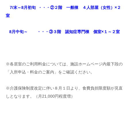
7/末～8月初旬 ・・・②２階 一般棟 ４人部屋（女性）×２
室
8月中旬～ ・・・③３階 認知症専門棟 個室×１～２室
※各居室のご利用料金については、施設ホームページ内最下段の
「入所申込・料金のご案内」をご確認ください。
※介護保険制度改定に伴い８月１日より、食費負担限度額が見直
しとなります。（月21,000円程度増）