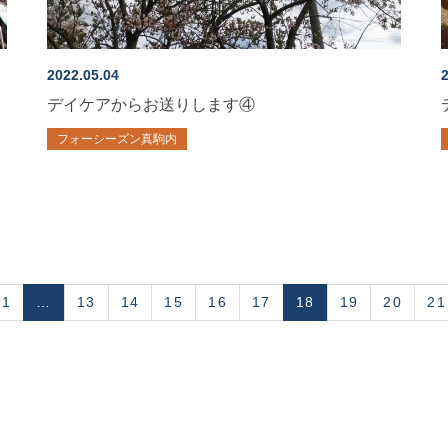
2022.05.04
2
デイケアからお送りします④
フォーシーズン真駒内
1
…
13
14
15
16
17
18
19
20
21